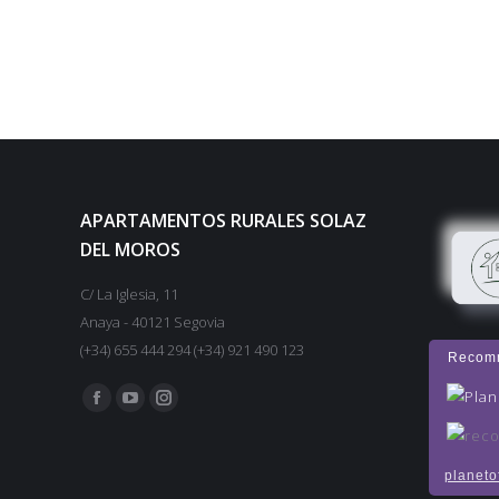
APARTAMENTOS RURALES SOLAZ
DEL MOROS
C/ La Iglesia, 11
Anaya - 40121 Segovia
(+34) 655 444 294 (+34) 921 490 123
Recom
Encuéntranos en:
Facebook
YouTube
Instagram
planeto