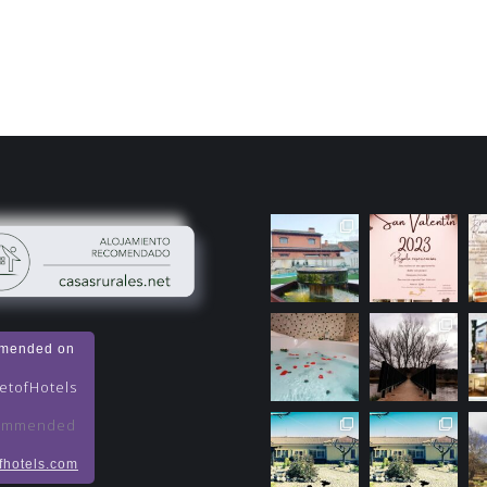
🖱
🖱
🖱
www.solazdelmoros.com"
www.solazdelmor
ww
mended on
aria-
#sanvalentin
#t
hidden="true">
#regalosespecial
#v
🖱
#regalos
#r
www.solazdelmoros.com
#t
#Romantic
#t
fhotels.com
#turismorural
#c
#turismorural
#n