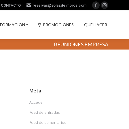
CONTACTO
CONTACTO
reservas@solazdelmoros.com
reservas@solazdelmoros.com
Facebook
Facebook
Instagram
Instagram
 FORMACIÓN
PROMOCIONES
QUÉ HACER
 FORMACIÓN
PROMOCIONES
QUÉ HACER
REUNIONES EMPRESA
Meta
Acceder
Feed de entradas
Feed de comentarios