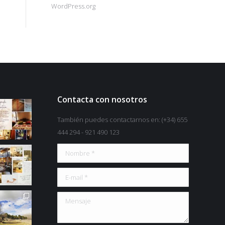
WordPress.org
Contacta con nosotros
También puedes contactarnos en: (+34) 655
444 294 - 921 490 123
Nombre *
os.com
w.solazdelmoros.com
urismorural
E-mail *
es
iajes
655444295
omanticismo
Mensaje
urismorural
ranquilidad
asarural
aturaleza