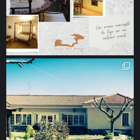
655444295 #turismorural #casarural #apartamentosrurales
#naturaleza #turismo #viajes #descanso #tranquilidad #segovia"
aria-hidden="true">