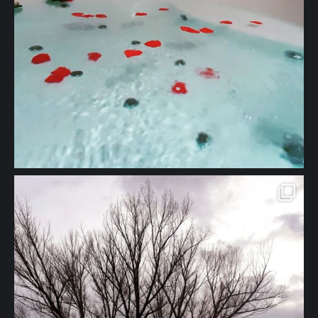
🖱 www.solazdelmoros.com #turismorural #apartamentosrurales
#casarural #naturaleza #viajes #bienestar #tranquilidad" aria-
hidden="true">