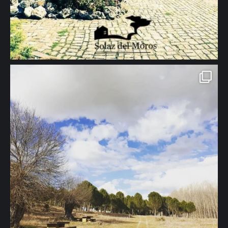
🖱 www.solazdelmoros.com #turismorural #casarural #jardin #viajes
#naturaleza #family #segovia" aria-hidden="true">