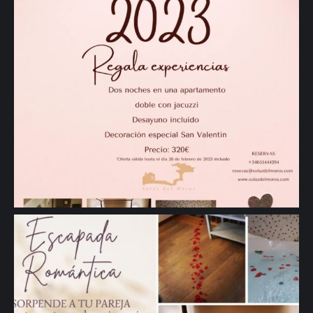
🖱 www.solazdelmoros.com #sanvalentin #regalosespeciales
#regalos #Romantic #turismorural #casarural #Segovia #viajes" aria-
hidden="true">