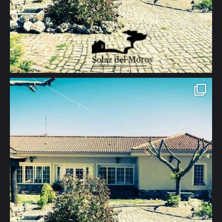
655444294 #casarural #turismorural #viajes #turismo #descanso
#naturaleza #relax #tranquilidad #segovia" aria-hidden="true">