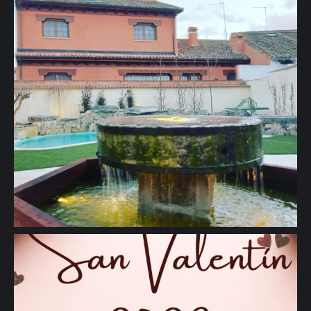
🖱www.solazdelmoros.com" aria-hidden="true">