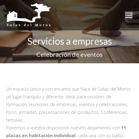
Servicios a empresas
Celebración de eventos
Un espacio único y con encanto que hace de Solaz del Moros
un lugar tranquilo y diferente. Ideal para sesiones de
formación, reuniones de empresas, eventos y celebraciones,
foros, jornadas, presentaciones de productos, Conferencias,
tertulias…
Ponemos a vuestra disposición nuestro alojamiento con
11
plazas en habitación individual
, cada una con su baño,