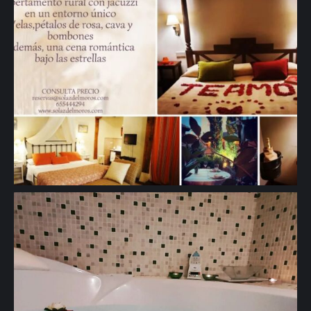
🖱 www.solazdelmoros.com #turismorural #viajes #romanticismo
#tranquilidad #naturaleza #jacuzzi" aria-hidden="true">