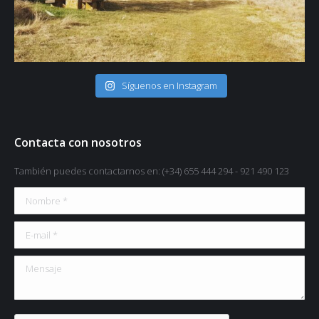
🖱 www.solazdelmoros.com #turismo #turismorural #viajes
Síguenos en Instagram
#naturalezaviva #naturaleza #descanso #relax #paisajes" aria-
hidden="true">
Contacta con nosotros
También puedes contactarnos en: (+34) 655 444 294 - 921 490 123
Nombre *
E-mail *
Mensaje