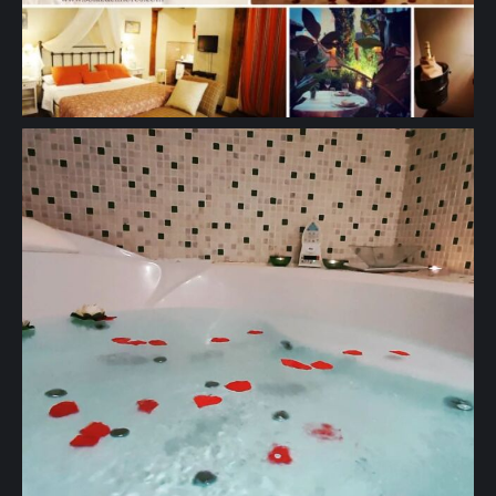
🖱 www.solazdelmoros.com #turismorural #viajes #romanticismo
#tranquilidad #naturaleza #jacuzzi" aria-hidden="true">