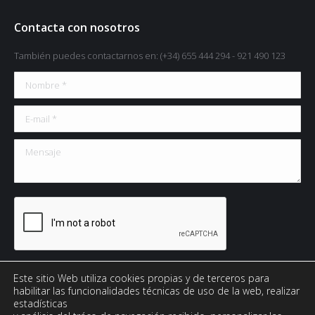
Contacta con nosotros
También puedes contactarnos en: (+34) 655 444 294 - 921 490 123
Nombre *
E-mail *
Mensaje
Acepto la
Política de Privacidad
Este sitio Web utiliza cookies propias y de terceros para
habilitar las funcionalidades técnicas de uso de la web, realizar
estadísticas
Enviar