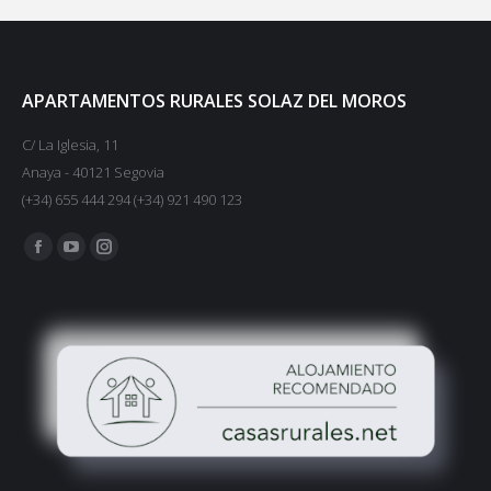
APARTAMENTOS RURALES SOLAZ DEL MOROS
C/ La Iglesia, 11
Anaya - 40121 Segovia
(+34) 655 444 294 (+34) 921 490 123
Encuéntranos en:
Facebook
YouTube
Instagram