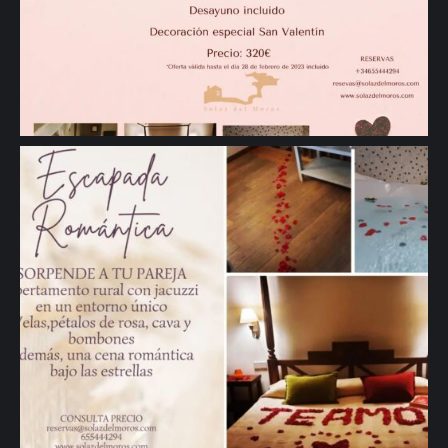
🖱 www.solazdelmoros.com #sanvalentin #regalosespeciales
#regalos #Romantic #turismorural #casarural #Segovia #viajes" aria-
hidden="true">