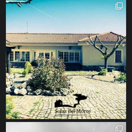
#naturaleza #relax #tranquilidad #segovia" aria-hidden="true">
🖱 www.solazdelmoros.com #turismorural #casarural #jardin #viajes
#naturaleza #family #segovia" aria-hidden="true">