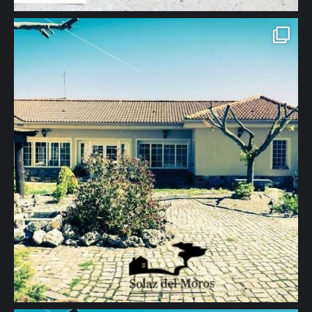
655444295 #turismorural #casarural #apartamentosrurales
#naturaleza #turismo #viajes #descanso #tranquilidad #segovia"
aria-hidden="true">
655444294 #casarural #turismorural #viajes #turismo #descanso