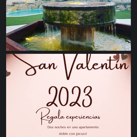
🖱www.solazdelmoros.com" aria-hidden="true">