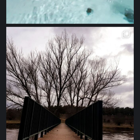
🖱 www.solazdelmoros.com #turismorural #apartamentosrurales
#casarural #naturaleza #viajes #bienestar #tranquilidad" aria-
hidden="true">