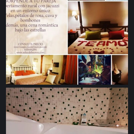
🖱 www.solazdelmoros.com #turismorural #viajes #romanticismo
#tranquilidad #naturaleza #jacuzzi" aria-hidden="true">