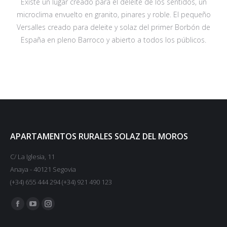
Existe un lugar creado para el deleite de los sentidos, un
microclima envuelto en granito, pinares y roble. El pequeño
Versalles creado para deleite y solaz del primer Borbón de
España en pleno Barroco y abierto a todos los públicos.
APARTAMENTOS RURALES SOLAZ DEL MOROS
C/ La Iglesia, 11
Anaya - 40121 Segovia
(+34) 655 444 294 (+34) 921 490 123
Encuéntranos en:
Facebook
YouTube
Instagram