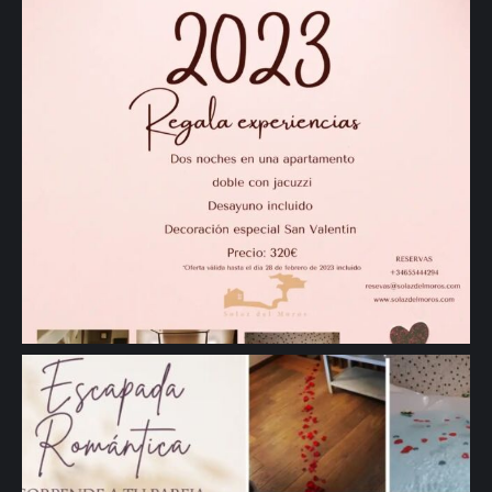
🖱 www.solazdelmoros.com #sanvalentin #regalosespeciales
#regalos #Romantic #turismorural #casarural #Segovia #viajes" aria-
hidden="true">