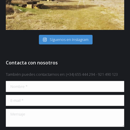
🖱 www.solazdelmoros.com #turismo #turismorural #viajes
Síguenos en Instagram
#naturalezaviva #naturaleza #descanso #relax #paisajes" aria-
hidden="true">
Contacta con nosotros
También puedes contactarnos en: (+34) 655 444 294 - 921 490 123
Nombre *
E-mail *
Mensaje