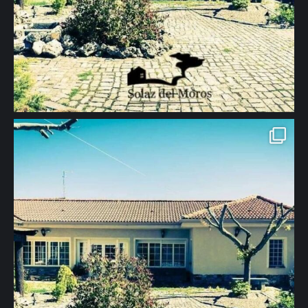
655444294 #casarural #turismorural #viajes #turismo #descanso
#naturaleza #relax #tranquilidad #segovia" aria-hidden="true">