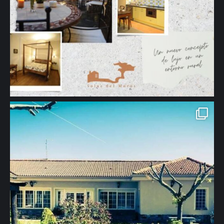
655444295 #turismorural #casarural #apartamentosrurales
#naturaleza #turismo #viajes #descanso #tranquilidad #segovia"
aria-hidden="true">