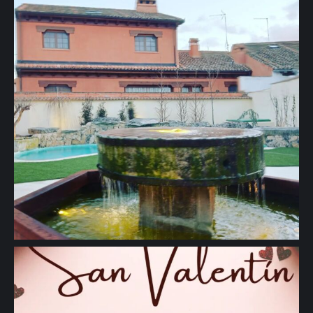
🖱www.solazdelmoros.com" aria-hidden="true">