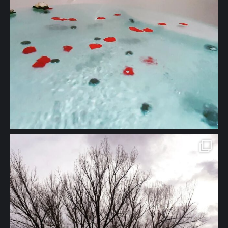
🖱 www.solazdelmoros.com #turismorural #apartamentosrurales
#casarural #naturaleza #viajes #bienestar #tranquilidad" aria-
hidden="true">