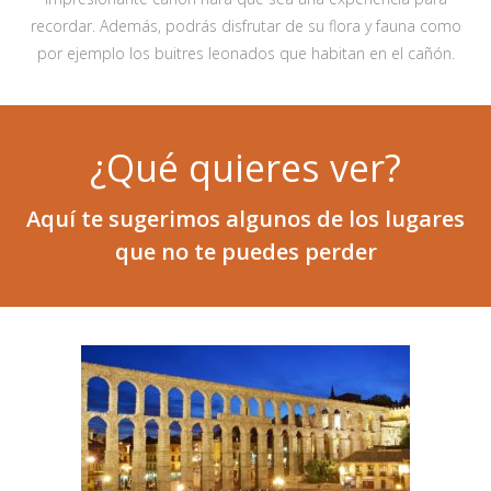
recordar. Además, podrás disfrutar de su flora y fauna como
por ejemplo los buitres leonados que habitan en el cañón.
¿Qué quieres ver?
Aquí te sugerimos algunos de los lugares
que no te puedes perder